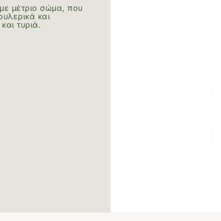
με μέτριο σώμα, που
ουλερικά και
και τυριά.