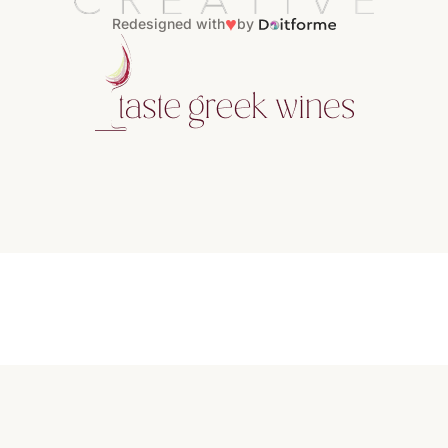
♥
Redesigned with
by