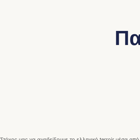
Πα
Στόχος μας να αναδείξουμε το ελληνικό terroir μέσα από