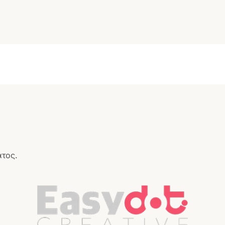
ατος.