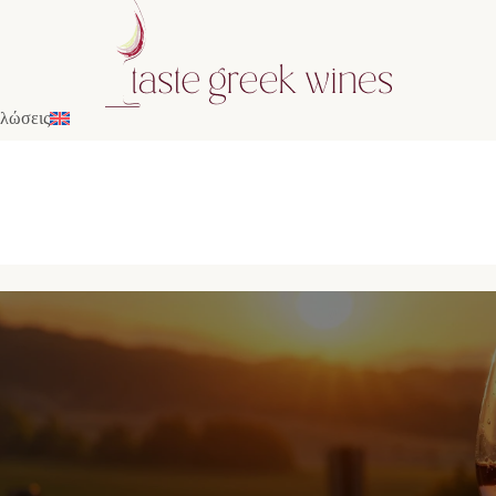
λώσεις