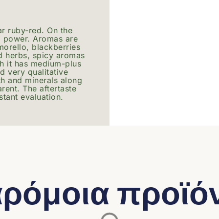
ar ruby-red. On the
nd power. Aromas are
morello, blackberries
d herbs, spicy aromas
h it has medium-plus
d very qualitative
rth and minerals along
rent. The aftertaste
tant evaluation.
ρόμοια προϊό