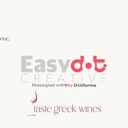
ατος.
♥
Redesigned with
by