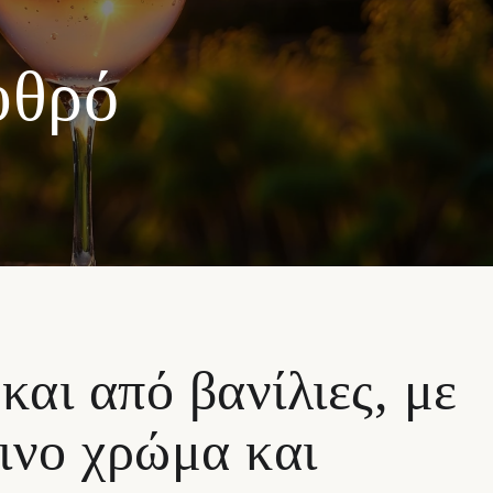
υθρό
αι από βανίλιες, με
ινο χρώμα και