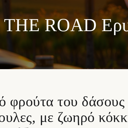
 THE ROAD Ερ
 φρούτα του δάσους κ
ουλες, με ζωηρό κόκκ