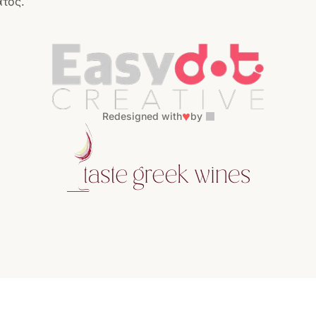
ατος.
♥
Redesigned with
by