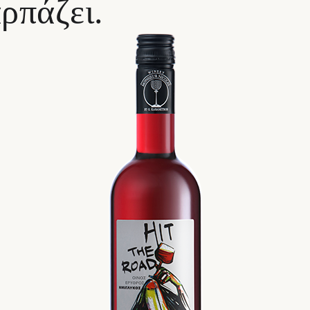
ρπάζει.