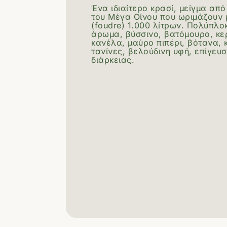
Ένα ιδιαίτερο κρασί, μείγμα από
του Μέγα Οίνου που ωριμάζουν μ
(foudre) 1.000 λίτρων. Πολύπλο
άρωμα, βύσσινο, βατόμουρο, κε
κανέλα, μαύρο πιπέρι, βότανα, 
τανίνες, βελούδινη υφή, επίγευ
διάρκειας.