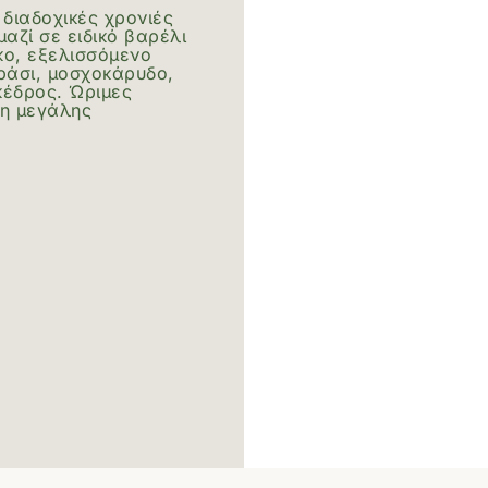
 διαδοχικές χρονιές
αζί σε ειδικό βαρέλι
κο, εξελισσόμενο
ράσι, μοσχοκάρυδο,
κέδρος. Ώριμες
ση μεγάλης