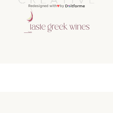
♥
Redesigned with
by