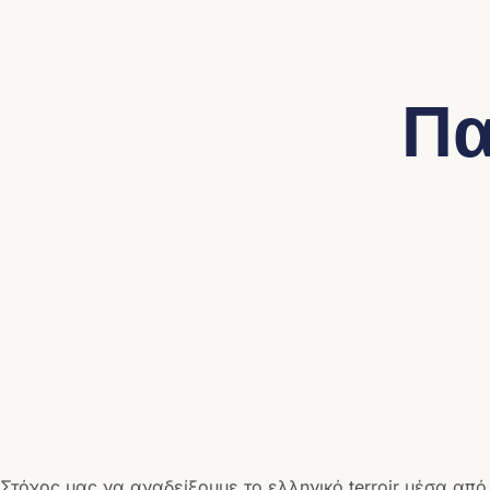
Πα
Στόχος μας να αναδείξουμε το ελληνικό terroir μέσα από