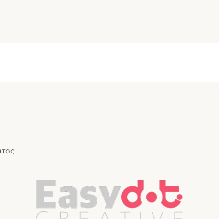
ατος.