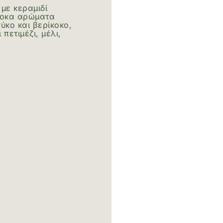
με κεραμιδί
λοκα αρώματα
κο και βερίκοκο,
πετιμέζι, μέλι,