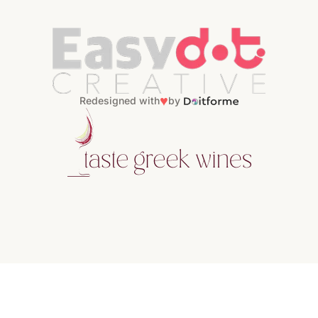
♥
Redesigned with
by