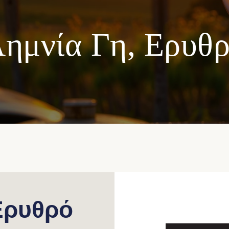
ημνία Γη, Ερυθ
Ερυθρό