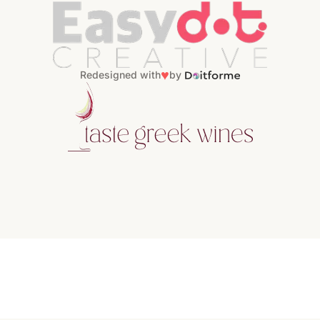
♥
Redesigned with
by