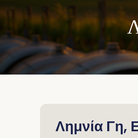
Λ
Λημνία Γη, 