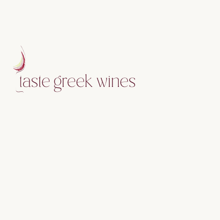
Στόχος μας να αναδείξουμε το ελληνικό terroir μέσα από
μοναδικές εμπειρίες γευσιγνωσίας που συνδέουν τον
επισκέπτη με τη γη, τους ανθρώπους και την παράδοση της
κάθε περιοχής. Να κάνουμε το ελληνικό κρασί προσβάσιμο
σε όλους, προβάλλοντας την αυθεντικότητα, τη φιλοξενία
και τη φυσική ομορφιά που το περιβάλλει.
ΜΕΝΟΎ
Αρχική