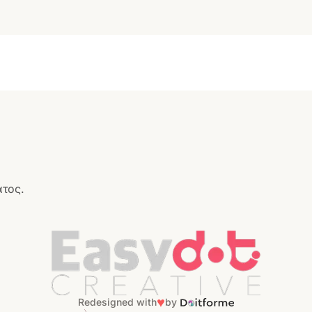
ατος.
♥
Redesigned with
by