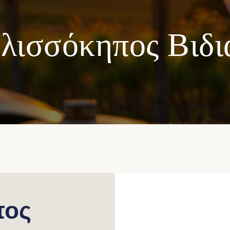
λισσόκηπος Βιδι
πος