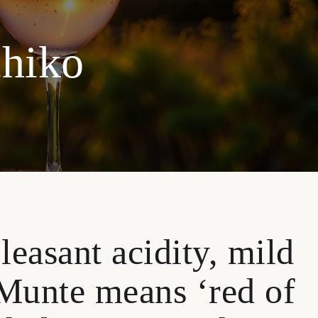
chiko
leasant acidity, mild
 Munte means ‘red of