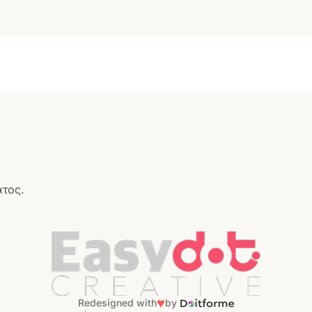
ατος.
♥
Redesigned with
by