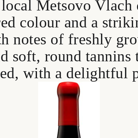
 local Metsovo Vlach 
red colour and a strik
h notes of freshly gr
d soft, round tannins 
ed, with a delightful 