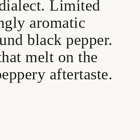
dialect. Limited
ingly aromatic
ound black pepper.
that melt on the
peppery aftertaste.