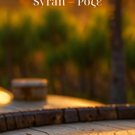
Syrah – Ροζέ