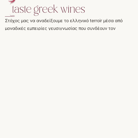
Στόχος μας να αναδείξουμε το ελληνικό terroir μέσα από
μοναδικές εμπειρίες γευσιγνωσίας που συνδέουν τον
επισκέπτη με τη γη, τους ανθρώπους και την παράδοση της
κάθε περιοχής. Να κάνουμε το ελληνικό κρασί προσβάσιμο
σε όλους, προβάλλοντας την αυθεντικότητα, τη φιλοξενία
και τη φυσική ομορφιά που το περιβάλλει.
ΜΕΝΟΎ
Αρχική
Οινοποιεία
Εστιατόρια και Wine Bar
Νέα & Εκδηλώσεις