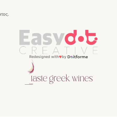
ατος.
♥
Redesigned with
by