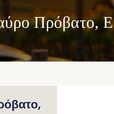
αύρο Πρόβατο, Ε
ρόβατο,