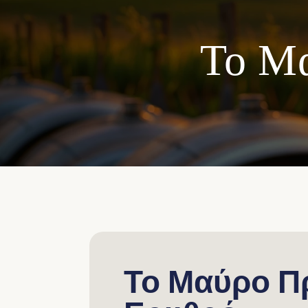
Το Μ
Το Μαύρο Π