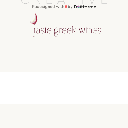
♥
Redesigned with
by