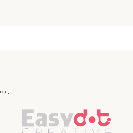
ατος.