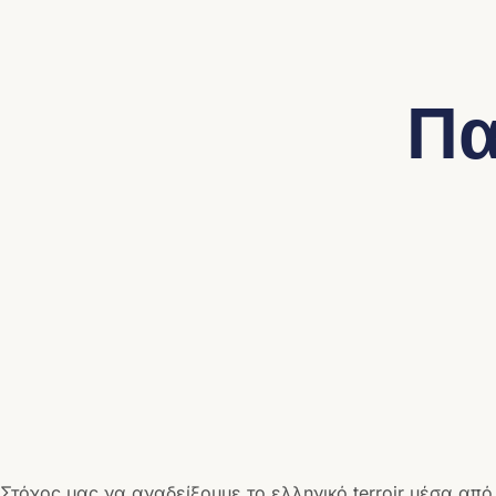
Πα
Στόχος μας να αναδείξουμε το ελληνικό terroir μέσα από