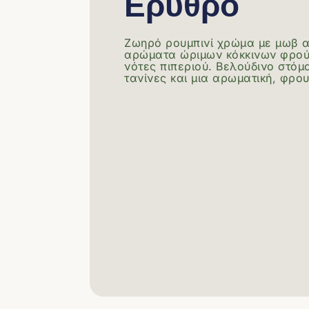
Ερυθρό
Ζωηρό ρουμπινί χρώμα με μωβ α
αρώματα ώριμων κόκκινων φρού
νότες πιπεριού. Βελούδινο στόμ
τανίνες και μια αρωματική, φρο