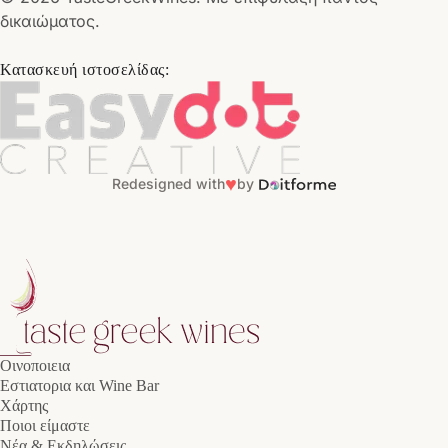
δικαιώματος.
Κατασκευή ιστοσελίδας:
♥
Redesigned with
by
Οινοποιεια
Εστιατορια και Wine Bar
Χάρτης
Ποιοι είμαστε
Νέα & Εκδηλώσεις