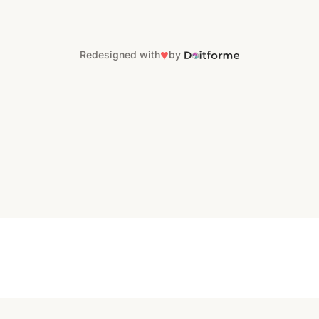
♥
Redesigned with
by