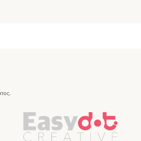
ατος.