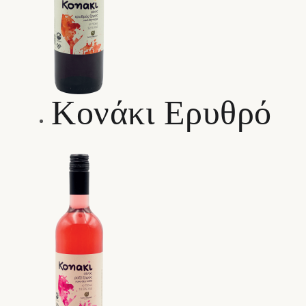
Κονάκι Ερυθρό