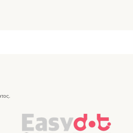
ατος.