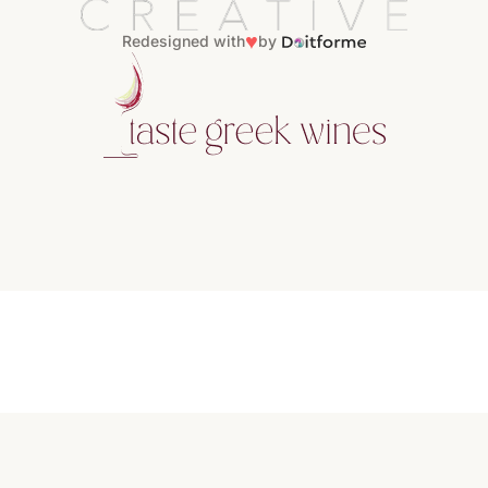
♥
Redesigned with
by