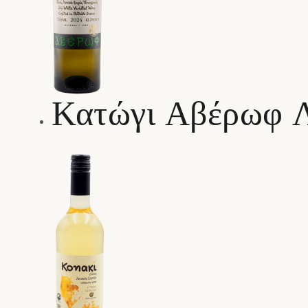
Κατώγι Αβέρωφ 