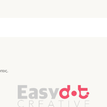
ατος.