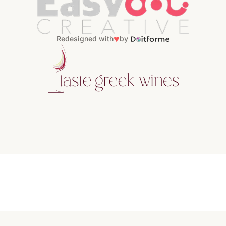
♥
Redesigned with
by