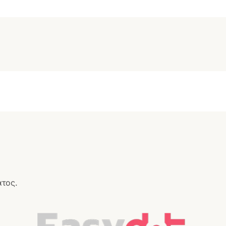
ατος.