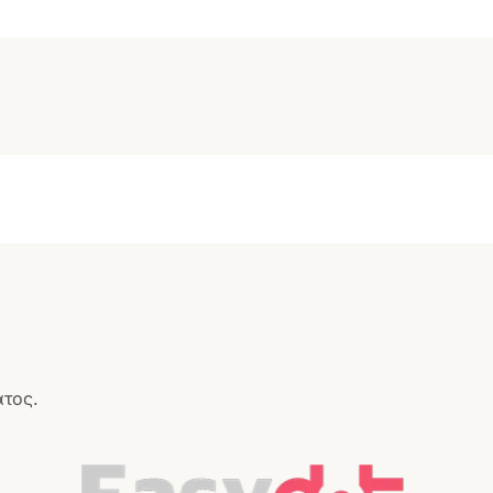
ατος.