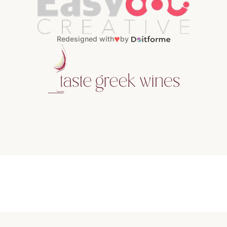
♥
Redesigned with
by