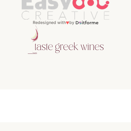
♥
Redesigned with
by