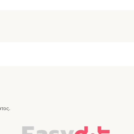
ατος.