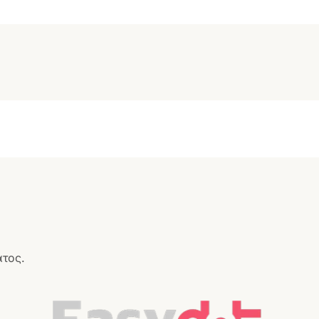
ατος.