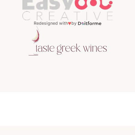
♥
Redesigned with
by