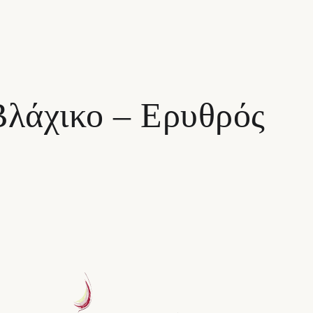
Βλάχικο – Ερυθρός