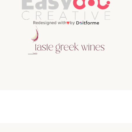
♥
Redesigned with
by