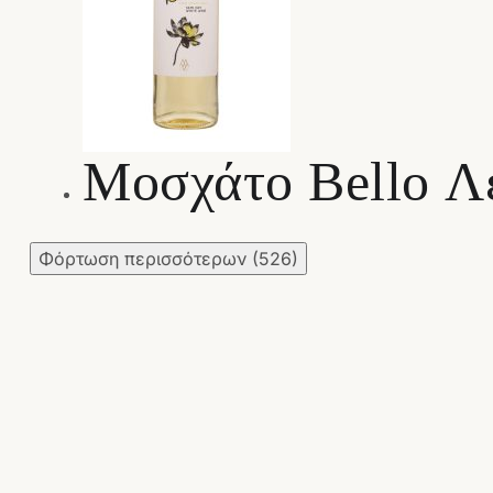
Μοσχάτο Bello Λ
Φόρτωση περισσότερων
(526)