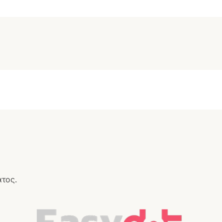
ατος.