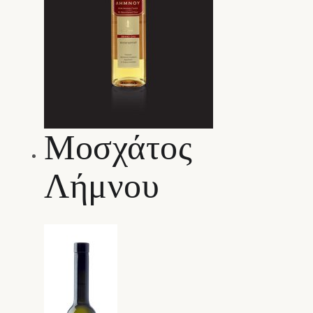
Μoσχάτος
Λήμνου