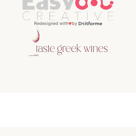
♥
Redesigned with
by