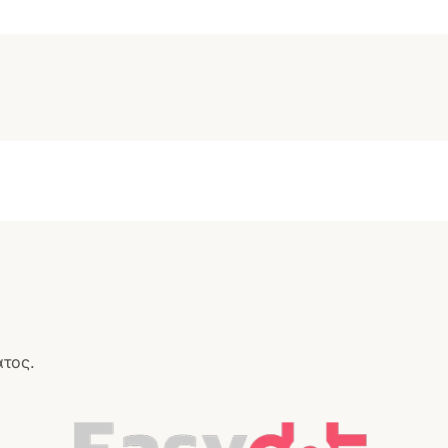
ατος.