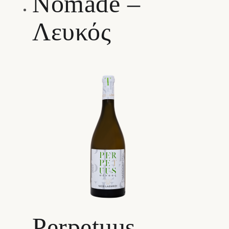
Nomade –
Λευκός
Perpetuus