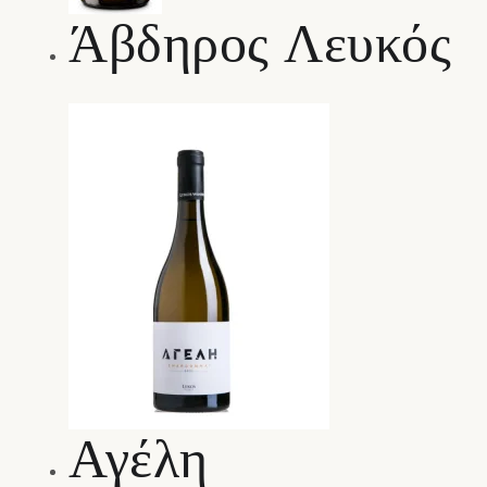
Άβδηρος Λευκός
Αγέλη